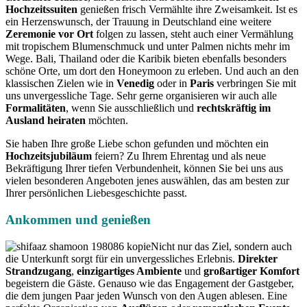
Hochzeitssuiten
genießen frisch Vermählte ihre Zweisamkeit. Ist es
ein Herzenswunsch, der Trauung in Deutschland eine weitere
Zeremonie vor Ort
folgen zu lassen, steht auch einer Vermählung
mit tropischem Blumenschmuck und unter Palmen nichts mehr im
Wege. Bali, Thailand oder die Karibik bieten ebenfalls besonders
schöne Orte, um dort den Honeymoon zu erleben. Und auch an den
klassischen Zielen wie in
Venedig
oder in
Paris
verbringen Sie mit
uns unvergessliche Tage. Sehr gerne organisieren wir auch alle
Formalitäten
, wenn Sie ausschließlich und
rechtskräftig im
Ausland heiraten
möchten.
Sie haben Ihre große Liebe schon gefunden und möchten ein
Hochzeitsjubiläum
feiern? Zu Ihrem Ehrentag und als neue
Bekräftigung Ihrer tiefen Verbundenheit, können Sie bei uns aus
vielen besonderen Angeboten jenes auswählen, das am besten zur
Ihrer persönlichen Liebesgeschichte passt.
Ankommen und genießen
Nicht nur das Ziel, sondern auch
die Unterkunft sorgt für ein unvergessliches Erlebnis.
Direkter
Strandzugang
,
einzigartiges Ambiente
und
großartiger Komfort
begeistern die Gäste. Genauso wie das Engagement der Gastgeber,
die dem jungen Paar jeden Wunsch von den Augen ablesen. Eine