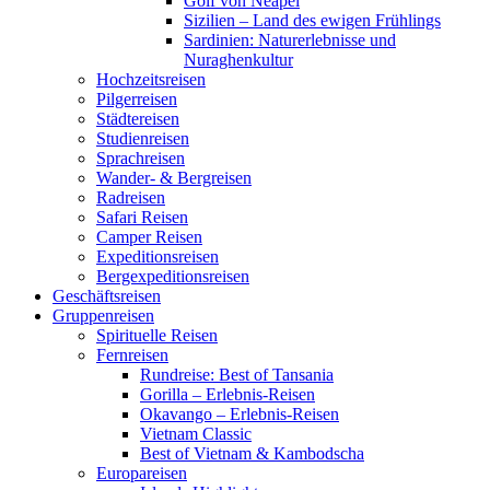
Golf von Neapel
Sizilien – Land des ewigen Frühlings
Sardinien: Naturerlebnisse und
Nuraghenkultur
Hochzeitsreisen
Pilgerreisen
Städtereisen
Studienreisen
Sprachreisen
Wander- & Bergreisen
Radreisen
Safari Reisen
Camper Reisen
Expeditionsreisen
Bergexpeditionsreisen
Geschäftsreisen
Gruppenreisen
Spirituelle Reisen
Fernreisen
Rundreise: Best of Tansania
Gorilla – Erlebnis-Reisen
Okavango – Erlebnis-Reisen
Vietnam Classic
Best of Vietnam & Kambodscha
Europareisen