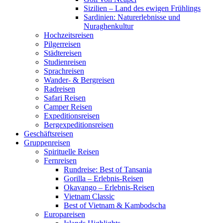
Sizilien – Land des ewigen Frühlings
Sardinien: Naturerlebnisse und
Nuraghenkultur
Hochzeitsreisen
Pilgerreisen
Städtereisen
Studienreisen
Sprachreisen
Wander- & Bergreisen
Radreisen
Safari Reisen
Camper Reisen
Expeditionsreisen
Bergexpeditionsreisen
Geschäftsreisen
Gruppenreisen
Spirituelle Reisen
Fernreisen
Rundreise: Best of Tansania
Gorilla – Erlebnis-Reisen
Okavango – Erlebnis-Reisen
Vietnam Classic
Best of Vietnam & Kambodscha
Europareisen