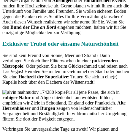
perfekte Organisation von
Ausflügen
oder
romantischen Events
runden Ihre Hochzeitsreise ab. Gerne planen wir mit Ihnen auch die
Unterkunft von Familie und Freunden. Sie wollen sicheren Boden
gegen die Planken eines Schiffes für Ihre Vermählung tauschen?
Auch diesen Wunsch realisieren wir sehr gerne für Sie. Wenn Sie
den
Bund der Ehe
an Bord
eingehen möchten, halten wir für Sie
einzigartige Möglichkeiten zur Verfügung.
Exklusiver Trubel oder einsame Naturschönheit
Sie sind kein Freund von Sonne, Meer und Strand? Dann
verbringen Sie doch Ihre Flitterwochen in einer
pulsierenden
Metropole
! Oder pokern Sie beim Glücksschmied und reisen nach
Las Vegas! Heiraten Sie mitten im Getümmel der Stadt oder buchen
Sie eine
Hochzeit der Superlative
: Trauen Sie sich in eine(r)
Kapelle hoch über den Dächern der Wüstenstadt!
Für all jene Paare, die sich in
ruhiger Natur
und Abgeschiedenheit am wohlsten fühlen,
empfehlen wir Ziele in Schottland, England oder Frankreich.
Alte
Herrenhäuser
und
Burgen
zeugen von leidenschaftlicher
Vergangenheit und Beständigkeit. In wildromantischer Umgebung
flittern Sie dort der Ewigkeit entgegen.
Verbringen Sie unvergessliche Tage zu zweit! Wir planen und