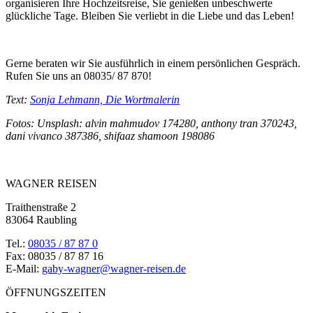
organisieren Ihre Hochzeitsreise, Sie genießen unbeschwerte
glückliche Tage. Bleiben Sie verliebt in die Liebe und das Leben!
Gerne beraten wir Sie ausführlich in einem persönlichen Gespräch.
Rufen Sie uns an 08035/ 87 870!
Text:
Sonja Lehmann, Die Wortmalerin
Fotos: Unsplash: alvin mahmudov 174280, anthony tran 370243,
dani vivanco 387386, shifaaz shamoon 198086
WAGNER REISEN
Traithenstraße 2
83064 Raubling
Tel.:
08035 / 87 87 0
Fax: 08035 / 87 87 16
E-Mail:
gaby-wagner@wagner-reisen.de
ÖFFNUNGSZEITEN