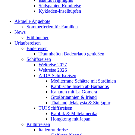
Islands Highlights
Südspanien Rundreise
Kykladen-Inselhüpfen
Aktuelle Angebote
Sommerferien für Familien
News
Frühbucher
Urlaubsreisen
Badereisen
Traumhaften Badeurlaub genießen
Schiffsreisen
Weltreise 2027
Weltreise 2026
AIDA Schiffsreisen
Mediterrane Schätze mit Sardinien
Karibische Inseln ab Barbados
Kanaren mit La Gomera
Großbritannien & Irland
Thailand, Malaysia & Singapur
TUI Schiffsreisen
Karibik & Mittelamerika
Hongkong mit Japan
Kulturreisen
Italienrundreise