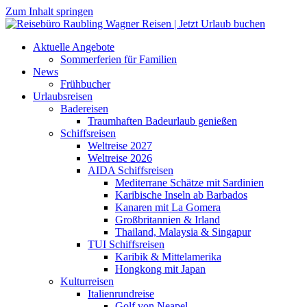
Zum Inhalt springen
Aktuelle Angebote
Sommerferien für Familien
News
Frühbucher
Urlaubsreisen
Badereisen
Traumhaften Badeurlaub genießen
Schiffsreisen
Weltreise 2027
Weltreise 2026
AIDA Schiffsreisen
Mediterrane Schätze mit Sardinien
Karibische Inseln ab Barbados
Kanaren mit La Gomera
Großbritannien & Irland
Thailand, Malaysia & Singapur
TUI Schiffsreisen
Karibik & Mittelamerika
Hongkong mit Japan
Kulturreisen
Italienrundreise
Golf von Neapel