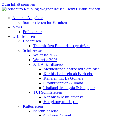
Zum Inhalt springen
Aktuelle Angebote
Sommerferien für Familien
News
Frühbucher
Urlaubsreisen
Badereisen
Traumhaften Badeurlaub genießen
Schiffsreisen
Weltreise 2027
Weltreise 2026
AIDA Schiffsreisen
Mediterrane Schätze mit Sardinien
Karibische Inseln ab Barbados
Kanaren mit La Gomera
Großbritannien & Irland
Thailand, Malaysia & Singapur
TUI Schiffsreisen
Karibik & Mittelamerika
Hongkong mit Japan
Kulturreisen
Italienrundreise
Golf von Neapel