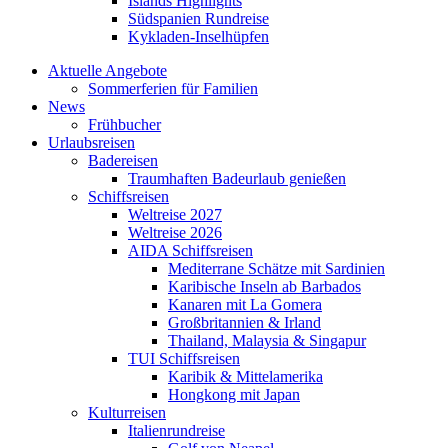
Islands Highlights
Südspanien Rundreise
Kykladen-Inselhüpfen
Aktuelle Angebote
Sommerferien für Familien
News
Frühbucher
Urlaubsreisen
Badereisen
Traumhaften Badeurlaub genießen
Schiffsreisen
Weltreise 2027
Weltreise 2026
AIDA Schiffsreisen
Mediterrane Schätze mit Sardinien
Karibische Inseln ab Barbados
Kanaren mit La Gomera
Großbritannien & Irland
Thailand, Malaysia & Singapur
TUI Schiffsreisen
Karibik & Mittelamerika
Hongkong mit Japan
Kulturreisen
Italienrundreise