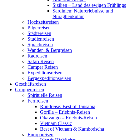
Sizilien – Land des ewigen Frühlings
Sardinien: Naturerlebnisse und
Nuraghenkultur
Hochzeitsreisen
Pilgerreisen
Städtereisen
Studienreisen
Sprachreisen
Wander- & Bergreisen
Radreisen
Safari Reisen
Camper Reisen
Expeditionsreisen
Bergexpeditionsreisen
Geschäftsreisen
Gruppenreisen
Spirituelle Reisen
Fernreisen
Rundreise: Best of Tansania
Gorilla – Erlebnis-Reisen
Okavango – Erlebnis-Reisen
Vietnam Classic
Best of Vietnam & Kambodscha
Europareisen