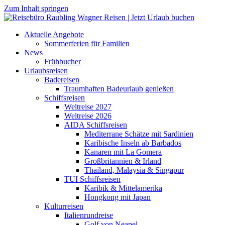
Zum Inhalt springen
Aktuelle Angebote
Sommerferien für Familien
News
Frühbucher
Urlaubsreisen
Badereisen
Traumhaften Badeurlaub genießen
Schiffsreisen
Weltreise 2027
Weltreise 2026
AIDA Schiffsreisen
Mediterrane Schätze mit Sardinien
Karibische Inseln ab Barbados
Kanaren mit La Gomera
Großbritannien & Irland
Thailand, Malaysia & Singapur
TUI Schiffsreisen
Karibik & Mittelamerika
Hongkong mit Japan
Kulturreisen
Italienrundreise
Golf von Neapel