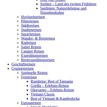
Sizilien – Land des ewigen Frühlings
Sardinien: Naturerlebnisse und
Nuraghenkultur
Hochzeitsreisen
Pilgerreisen
Städtereisen
Studienreisen
Sprachreisen
Wander- & Bergreisen
Radreisen
Safari Reisen
Camper Reisen
Expeditionsreisen
Bergexpeditionsreisen
Geschäftsreisen
Gruppenreisen
Spirituelle Reisen
Fernreisen
Rundreise: Best of Tansania
Gorilla – Erlebnis-Reisen
Okavango – Erlebnis-Reisen
Vietnam Classic
Best of Vietnam & Kambodscha
Europareisen