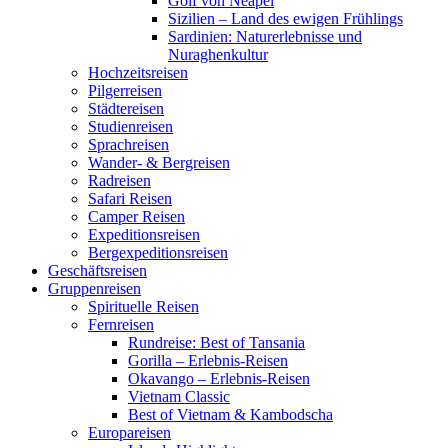
Golf von Neapel
Sizilien – Land des ewigen Frühlings
Sardinien: Naturerlebnisse und
Nuraghenkultur
Hochzeitsreisen
Pilgerreisen
Städtereisen
Studienreisen
Sprachreisen
Wander- & Bergreisen
Radreisen
Safari Reisen
Camper Reisen
Expeditionsreisen
Bergexpeditionsreisen
Geschäftsreisen
Gruppenreisen
Spirituelle Reisen
Fernreisen
Rundreise: Best of Tansania
Gorilla – Erlebnis-Reisen
Okavango – Erlebnis-Reisen
Vietnam Classic
Best of Vietnam & Kambodscha
Europareisen