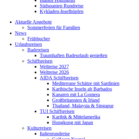
Islands Highlights
Südspanien Rundreise
Kykladen-Inselhüpfen
Aktuelle Angebote
Sommerferien für Familien
News
Frühbucher
Urlaubsreisen
Badereisen
Traumhaften Badeurlaub genießen
Schiffsreisen
Weltreise 2027
Weltreise 2026
AIDA Schiffsreisen
Mediterrane Schätze mit Sardinien
Karibische Inseln ab Barbados
Kanaren mit La Gomera
Großbritannien & Irland
Thailand, Malaysia & Singapur
TUI Schiffsreisen
Karibik & Mittelamerika
Hongkong mit Japan
Kulturreisen
Italienrundreise