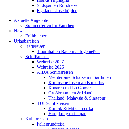
Islands Highlights
Südspanien Rundreise
Kykladen-Inselhüpfen
Aktuelle Angebote
Sommerferien für Familien
News
Frühbucher
Urlaubsreisen
Badereisen
Traumhaften Badeurlaub genießen
Schiffsreisen
Weltreise 2027
Weltreise 2026
AIDA Schiffsreisen
Mediterrane Schätze mit Sardinien
Karibische Inseln ab Barbados
Kanaren mit La Gomera
Großbritannien & Irland
Thailand, Malaysia & Singapur
TUI Schiffsreisen
Karibik & Mittelamerika
Hongkong mit Japan
Kulturreisen
Italienrundreise