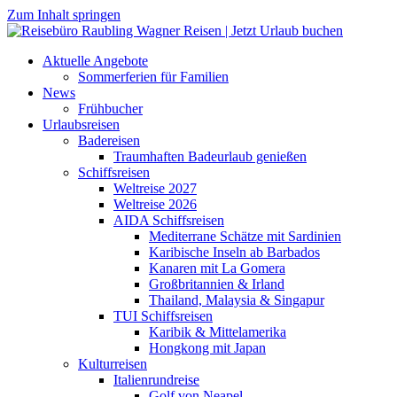
Zum Inhalt springen
Aktuelle Angebote
Sommerferien für Familien
News
Frühbucher
Urlaubsreisen
Badereisen
Traumhaften Badeurlaub genießen
Schiffsreisen
Weltreise 2027
Weltreise 2026
AIDA Schiffsreisen
Mediterrane Schätze mit Sardinien
Karibische Inseln ab Barbados
Kanaren mit La Gomera
Großbritannien & Irland
Thailand, Malaysia & Singapur
TUI Schiffsreisen
Karibik & Mittelamerika
Hongkong mit Japan
Kulturreisen
Italienrundreise
Golf von Neapel