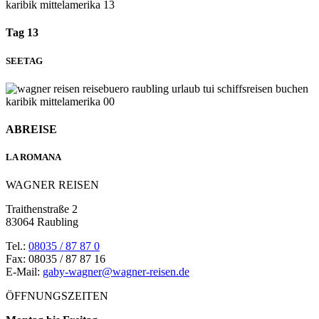
Tag 13
SEETAG
ABREISE
LA ROMANA
WAGNER REISEN
Traithenstraße 2
83064 Raubling
Tel.:
08035 / 87 87 0
Fax: 08035 / 87 87 16
E-Mail:
gaby-wagner@wagner-reisen.de
ÖFFNUNGSZEITEN