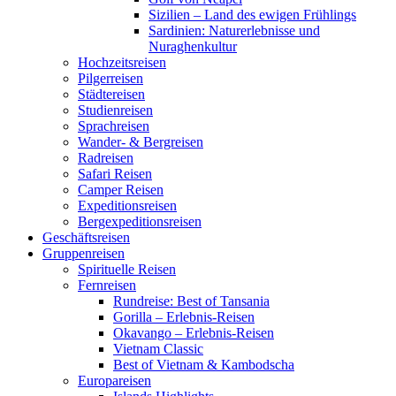
Sizilien – Land des ewigen Frühlings
Sardinien: Naturerlebnisse und
Nuraghenkultur
Hochzeitsreisen
Pilgerreisen
Städtereisen
Studienreisen
Sprachreisen
Wander- & Bergreisen
Radreisen
Safari Reisen
Camper Reisen
Expeditionsreisen
Bergexpeditionsreisen
Geschäftsreisen
Gruppenreisen
Spirituelle Reisen
Fernreisen
Rundreise: Best of Tansania
Gorilla – Erlebnis-Reisen
Okavango – Erlebnis-Reisen
Vietnam Classic
Best of Vietnam & Kambodscha
Europareisen