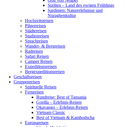
Golf von Neapel
Sizilien – Land des ewigen Frühlings
Sardinien: Naturerlebnisse und
Nuraghenkultur
Hochzeitsreisen
Pilgerreisen
Städtereisen
Studienreisen
Sprachreisen
Wander- & Bergreisen
Radreisen
Safari Reisen
Camper Reisen
Expeditionsreisen
Bergexpeditionsreisen
Geschäftsreisen
Gruppenreisen
Spirituelle Reisen
Fernreisen
Rundreise: Best of Tansania
Gorilla – Erlebnis-Reisen
Okavango – Erlebnis-Reisen
Vietnam Classic
Best of Vietnam & Kambodscha
Europareisen