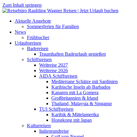
Zum Inhalt springen
Aktuelle Angebote
Sommerferien für Familien
News
Frühbucher
Urlaubsreisen
Badereisen
Traumhaften Badeurlaub genießen
Schiffsreisen
Weltreise 2027
Weltreise 2026
AIDA Schiffsreisen
Mediterrane Schätze mit Sardinien
Karibische Inseln ab Barbados
Kanaren mit La Gomera
Großbritannien & Irland
Thailand, Malaysia & Singapur
TUI Schiffsreisen
Karibik & Mittelamerika
Hongkong mit Japan
Kulturreisen
Italienrundreise
Golf von Neapel