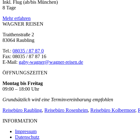
Inkl. Flug (ab/bis München)
8 Tage
Mehr erfahren
WAGNER REISEN
Traithenstraße 2
83064 Raubling
Tel.:
08035 / 87 87 0
Fax: 08035 / 87 87 16
E-Mail:
gaby-wagner@wagner-reisen.de
ÖFFNUNGSZEITEN
Montag bis Freitag
09:00 – 18:00 Uhr
Grundsätzlich wird eine Terminvereinbarung empfohlen
Reisebüro Raubling
,
Reisebüro Rosenheim
,
Reisebüro Kolbermoor
,
R
INFORMATION
Impressum
Datenschutz