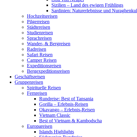
Sizilien – Land des ewigen Frühlings
Sardinien: Naturerlebnisse und Nuraghenkul
Hochzeitsreisen
Pilgerreisen
Städtereisen
Studienreisen
Sprachreisen
Wander- & Bergreisen
Radreisen
Safari Reisen
Camper Reisen
Expeditionsreisen
Bergexpeditionsreisen
Geschäftsreisen
Gruppenreisen
Spirituelle Reisen
Fernreisen
Rundreise: Best of Tansania
Gorilla – Erlebnis-Reisen
Okavango – Erlebnis-Reisen
Vietnam Classic
Best of Vietnam & Kambodscha
Europareisen
Islands Highlights