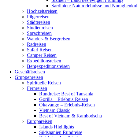
Sizilien – Land des ewigen Frühlings
Sardinien: Naturerlebnisse und Nuraghenkul
Hochzeitsreisen
Pilgerreisen
Städtereisen
Studienreisen
Sprachreisen
Wander- & Bergreisen
Radreisen
Safari Reisen
Camper Reisen
Expeditionsreisen
Bergexpeditionsreisen
Geschäftsreisen
Gruppenreisen
Spirituelle Reisen
Fernreisen
Rundreise: Best of Tansania
Gorilla – Erlebnis-Reisen
Okavango – Erlebnis-Reisen
Vietnam Classic
Best of Vietnam & Kambodscha
Europareisen
Islands Highlights
Südspanien Rundreise