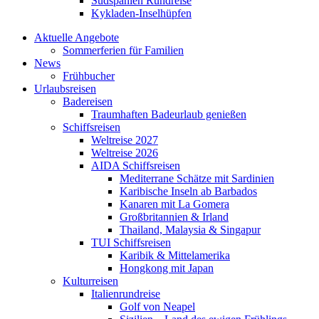
Südspanien Rundreise
Kykladen-Inselhüpfen
Aktuelle Angebote
Sommerferien für Familien
News
Frühbucher
Urlaubsreisen
Badereisen
Traumhaften Badeurlaub genießen
Schiffsreisen
Weltreise 2027
Weltreise 2026
AIDA Schiffsreisen
Mediterrane Schätze mit Sardinien
Karibische Inseln ab Barbados
Kanaren mit La Gomera
Großbritannien & Irland
Thailand, Malaysia & Singapur
TUI Schiffsreisen
Karibik & Mittelamerika
Hongkong mit Japan
Kulturreisen
Italienrundreise
Golf von Neapel