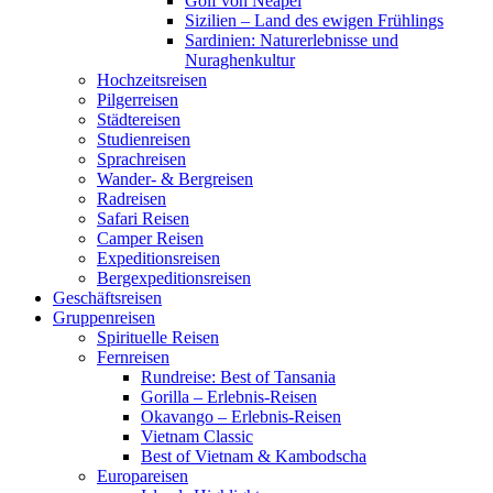
Golf von Neapel
Sizilien – Land des ewigen Frühlings
Sardinien: Naturerlebnisse und
Nuraghenkultur
Hochzeitsreisen
Pilgerreisen
Städtereisen
Studienreisen
Sprachreisen
Wander- & Bergreisen
Radreisen
Safari Reisen
Camper Reisen
Expeditionsreisen
Bergexpeditionsreisen
Geschäftsreisen
Gruppenreisen
Spirituelle Reisen
Fernreisen
Rundreise: Best of Tansania
Gorilla – Erlebnis-Reisen
Okavango – Erlebnis-Reisen
Vietnam Classic
Best of Vietnam & Kambodscha
Europareisen