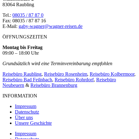
83064 Raubling
Tel.:
08035 / 87 87 0
Fax: 08035 / 87 87 16
E-Mail:
gaby-wagner@wagner-reisen.de
ÖFFNUNGSZEITEN
Montag bis Freitag
09:00 – 18:00 Uhr
Grundsätzlich wird eine Terminvereinbarung empfohlen
Reisebüro Raubling
,
Reisebüro Rosenheim
,
Reisebüro Kolbermoor
,
Reisebüro Bad Feilnbach
,
Reisebüro Rohrdorf
,
Reisebüro
Neubeuern
&
Reisebüro Brannenburg
INFORMATION
Impressum
Datenschutz
Über uns
Unsere Geschichte
Impressum