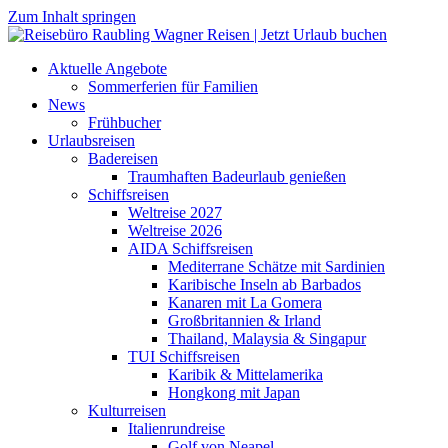
Zum Inhalt springen
Aktuelle Angebote
Sommerferien für Familien
News
Frühbucher
Urlaubsreisen
Badereisen
Traumhaften Badeurlaub genießen
Schiffsreisen
Weltreise 2027
Weltreise 2026
AIDA Schiffsreisen
Mediterrane Schätze mit Sardinien
Karibische Inseln ab Barbados
Kanaren mit La Gomera
Großbritannien & Irland
Thailand, Malaysia & Singapur
TUI Schiffsreisen
Karibik & Mittelamerika
Hongkong mit Japan
Kulturreisen
Italienrundreise
Golf von Neapel