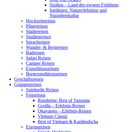
Sizilien – Land des ewigen Frühlings
Sardinien: Naturerlebnisse und
Nuraghenkultur
Hochzeitsreisen
Pilgerreisen
Städtereisen
Studienreisen
Sprachreisen
Wander- & Bergreisen
Radreisen
Safari Reisen
Camper Reisen
Expeditionsreisen
Bergexpeditionsreisen
Geschäftsreisen
Gruppenreisen
Spirituelle Reisen
Fernreisen
Rundreise: Best of Tansania
Gorilla – Erlebnis-Reisen
Okavango – Erlebnis-Reisen
Vietnam Classic
Best of Vietnam & Kambodscha
Europareisen