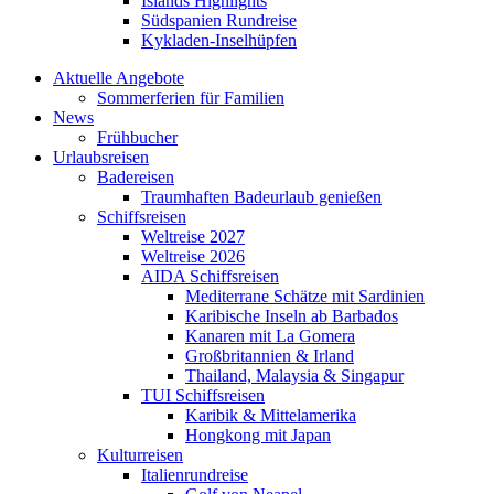
Islands Highlights
Südspanien Rundreise
Kykladen-Inselhüpfen
Aktuelle Angebote
Sommerferien für Familien
News
Frühbucher
Urlaubsreisen
Badereisen
Traumhaften Badeurlaub genießen
Schiffsreisen
Weltreise 2027
Weltreise 2026
AIDA Schiffsreisen
Mediterrane Schätze mit Sardinien
Karibische Inseln ab Barbados
Kanaren mit La Gomera
Großbritannien & Irland
Thailand, Malaysia & Singapur
TUI Schiffsreisen
Karibik & Mittelamerika
Hongkong mit Japan
Kulturreisen
Italienrundreise